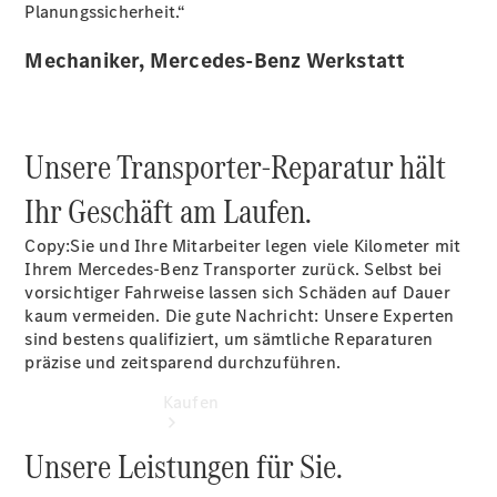
online
Planungssicherheit.“
buchen
Beratung
Mechaniker, Mercedes-Benz Werkstatt
vereinbaren
Servicetermin
vereinbaren
Tel: +49 671
Unsere Transporter-Reparatur hält
705 0
Ihr Geschäft am Laufen.
Copy:Sie und Ihre Mitarbeiter legen viele Kilometer mit
Ihrem Mercedes-Benz Transporter zurück. Selbst bei
vorsichtiger Fahrweise lassen sich Schäden auf Dauer
kaum vermeiden. Die gute Nachricht: Unsere Experten
sind bestens qualifiziert, um sämtliche Reparaturen
präzise und zeitsparend durchzuführen.
Kaufen
Unsere Leistungen für Sie.