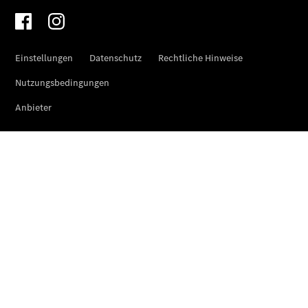
Roadside
Assistance
Individuelle
Unterstützung
Mobilitätslösungen
Übersicht
MobiloVan
Intelligente
Fahrzeugsteuerung