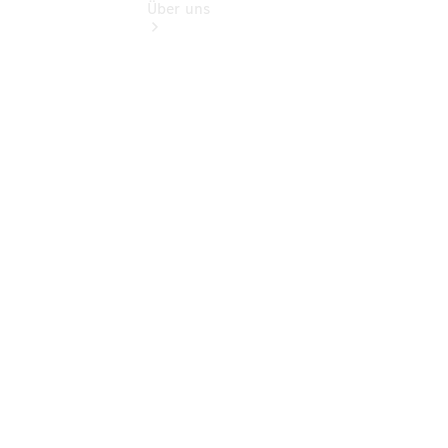
Über uns
Übersicht
Kontakt
Ansprechpartner
Vans &
Nutzfahrzeuge
Ansprechpartner
Pkw
Ansprechpartner