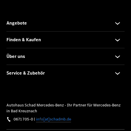
Service
Fleet
Services
Elektrofahrzeug-
Service
VanService
basic
Individuelle
Betreuung
Übersicht
Customer
Assistance
Center
24h Service