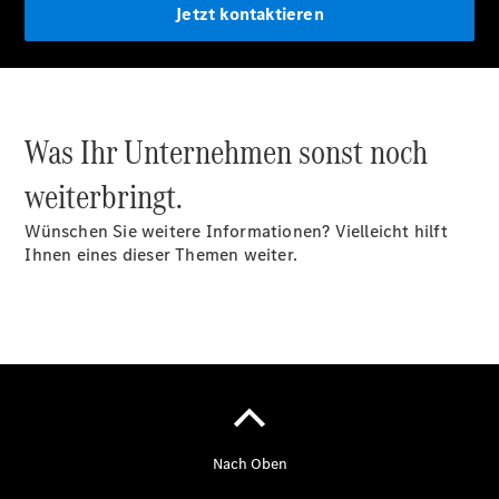
Jetzt kontaktieren
Was Ihr Unternehmen sonst noch
weiterbringt.
Übersicht
Unfallreparaturen
Wünschen Sie weitere Informationen? Vielleicht hilft
SmallRepair
Ihnen eines dieser Themen weiter.
Rücknahme
&
Entsorgung
Wartung
Reparatur
Service-
und
Garantie-
Pakete
Mobile