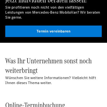
Sie profitieren noch nicht von den vielfältigen
Leistungen von Mercedes-Benz MobiloVan? Wir beraten
Sie gerne.
Übersicht
Finanzdienste
Termin vereinbaren
Reifen &
Kompletträder
Was Ihr Unternehmen sonst noch
weiterbringt
Wünschen Sie weitere Informationen? Vielleicht hilft
Reifen- und
Ihnen dieses Thema weiter.
Komplettradschutz
EU-
Reifenlabel
Transporter-
Online-Terminbuchung.
Service