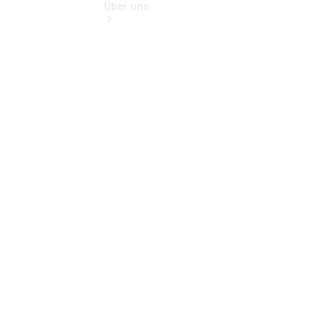
Über uns
Übersicht
Kontakt
Ansprechpartner
Vans &
Nutzfahrzeuge
Ansprechpartner
Pkw
Ansprechpartner