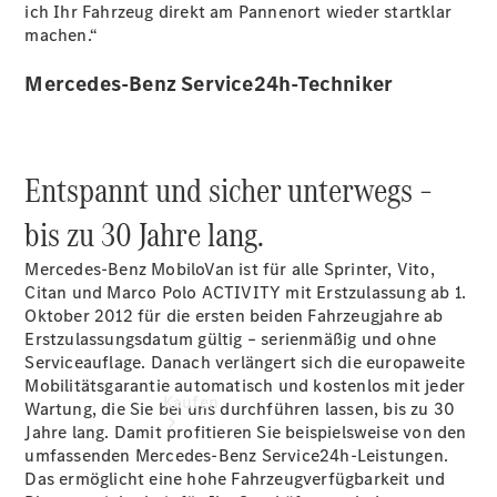
online
ich Ihr Fahrzeug direkt am Pannenort wieder startklar
buchen
machen.“
Beratung
vereinbaren
Mercedes-Benz Service24h-Techniker
Servicetermin
vereinbaren
Tel: +49 671
705 0
Entspannt und sicher unterwegs –
bis zu 30 Jahre lang.
Mercedes-Benz MobiloVan ist für alle Sprinter, Vito,
Citan und Marco Polo ACTIVITY mit Erstzulassung ab 1.
Oktober 2012 für die ersten beiden Fahrzeugjahre ab
Erstzulassungsdatum gültig – serienmäßig und ohne
Serviceauflage. Danach verlängert sich die europaweite
Mobilitätsgarantie automatisch und kostenlos mit jeder
Kaufen
Wartung, die Sie bei uns durchführen lassen, bis zu 30
Jahre lang. Damit profitieren Sie beispielsweise von den
umfassenden Mercedes-Benz Service24h-Leistungen.
Das ermöglicht eine hohe Fahrzeugverfügbarkeit und