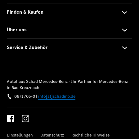
Service
Fleet
Services
Elektrofahrzeug-
Service
VanService
basic
Individuelle
Betreuung
Übersicht
Customer
Assistance
Center
24h Service