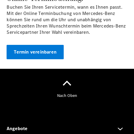
Buchen Sie Ihren Servicetermin, wann es Ihnen passt.
Mit der Online Terminbuchung von Mercedes-Benz
können Sie rund um die Uhr und unabhängig von
Sprechzeiten Ihren Wunschtermin beim Mercedes-Benz
Servicepartner Ihrer Wahl vereinbaren.
Termin vereinbaren
Übersicht
Unfallreparaturen
SmallRepair
Rücknahme
&
Entsorgung
Wartung
Reparatur
Service-
und
Garantie-
Pakete
Mobile