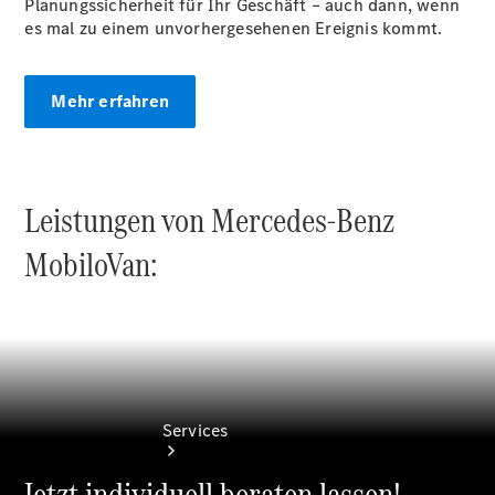
Planungssicherheit für Ihr Geschäft – auch dann, wenn
es mal zu einem unvorhergesehenen Ereignis kommt.
Übersicht
Mehr erfahren
Gebrauchtwagensuche
Junge
Sterne
Digitale
Extras
Leistungen von Mercedes-Benz
MobiloVan:
Services
Jetzt individuell beraten lassen!