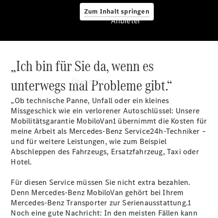
Zum Inhalt springen
Anbieter
„Ich bin für Sie da, wenn es
Anbieter
unterwegs mal Probleme gibt.“
Übersicht
„Ob technische Panne, Unfall oder ein kleines
Missgeschick wie ein verlorener Autoschlüssel: Unsere
Mobilitätsgarantie MobiloVan1 übernimmt die Kosten für
meine Arbeit als Mercedes-Benz Service24h-Techniker –
und für weitere Leistungen, wie zum Beispiel
Abschleppen des Fahrzeugs, Ersatzfahrzeug, Taxi oder
Startseite
Hotel.
Ansprechpartner
finden
Für diesen Service müssen Sie nicht extra bezahlen.
Probefahrt
Denn Mercedes-Benz MobiloVan gehört bei Ihrem
vereinbaren
Mercedes-Benz Transporter zur Serienausstattung.1
Servicetermin
Noch eine gute Nachricht: In den meisten Fällen kann