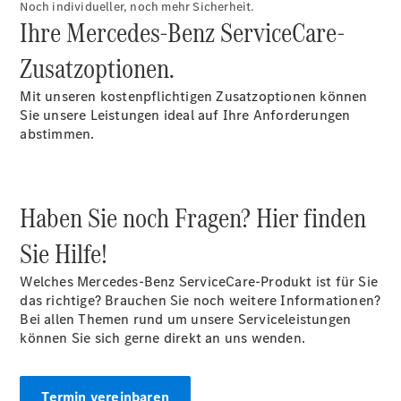
Noch individueller, noch mehr Sicherheit.
Ihre Mercedes-Benz ServiceCare-
Zusatzoptionen.
Übersicht
Mit unseren kostenpflichtigen Zusatzoptionen können
Finanzdienste
Sie unsere Leistungen ideal auf Ihre Anforderungen
Reifen &
abstimmen.
Kompletträder
Haben Sie noch Fragen? Hier finden
Sie Hilfe!
Welches Mercedes-Benz ServiceCare-Produkt ist für Sie
das richtige? Brauchen Sie noch weitere Informationen?
Reifen- und
Bei allen Themen rund um unsere Serviceleistungen
Komplettradschutz
können Sie sich gerne direkt an uns wenden.
EU-
Reifenlabel
Transporter-
Termin vereinbaren
Service