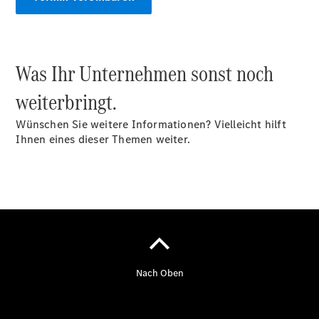
Was Ihr Unternehmen sonst noch
weiterbringt.
Wünschen Sie weitere Informationen? Vielleicht hilft
Übersicht
Ihnen eines dieser Themen weiter.
Unfallreparaturen
SmallRepair
Rücknahme
&
Entsorgung
Wartung
Reparatur
Service-
und
Garantie-
Pakete
Mobile