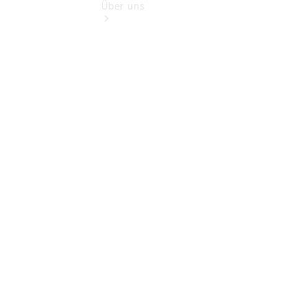
Über uns
Übersicht
Kontakt
Ansprechpartner
Vans &
Nutzfahrzeuge
Ansprechpartner
Pkw
Ansprechpartner