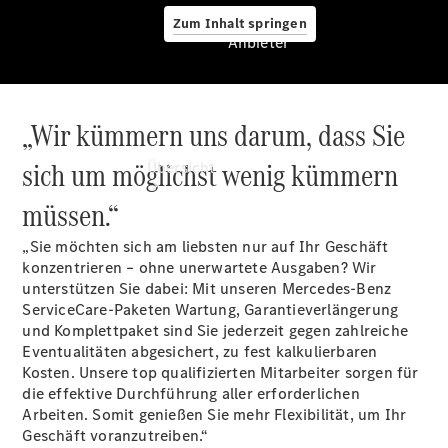
Zum Inhalt springen
Anbieter
„Wir kümmern uns darum, dass Sie
Anbieter
sich um möglichst wenig kümmern
Übersicht
müssen.“
„Sie möchten sich am liebsten nur auf Ihr Geschäft
konzentrieren – ohne unerwartete Ausgaben? Wir
unterstützen Sie dabei: Mit unseren Mercedes-Benz
ServiceCare-Paketen Wartung, Garantieverlängerung
Startseite
und Komplettpaket sind Sie jederzeit gegen zahlreiche
Ansprechpartner
Eventualitäten abgesichert, zu fest kalkulierbaren
finden
Kosten. Unsere top qualifizierten Mitarbeiter sorgen für
Probefahrt
die effektive Durchführung aller erforderlichen
vereinbaren
Arbeiten. Somit genießen Sie mehr Flexibilität, um Ihr
Servicetermin
Geschäft voranzutreiben.“