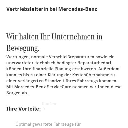
online
buchen
Vertriebsleiterin bei Mercedes-Benz
Beratung
vereinbaren
Servicetermin
vereinbaren
Wir halten Ihr Unternehmen in
Tel: +49 671
705 0
Bewegung.
Wartungen, normale Verschleißreparaturen sowie ein
unerwarteter, technisch bedingter Reparaturbedarf
können Ihre finanzielle Planung erschweren. Außerdem
kann es bis zu einer Klärung der Kostenübernahme zu
einer verlängerten Standzeit Ihres Fahrzeugs kommen.
Mit Mercedes-Benz ServiceCare nehmen wir Ihnen diese
Sorgen ab.
Kaufen