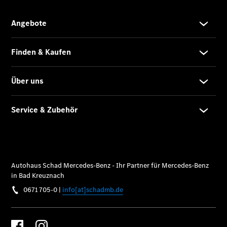
Service
Fleet
Services
Elektrofahrzeug-
Service
VanService
basic
Individuelle
Betreuung
Übersicht
Customer
Assistance
Center
24h Service