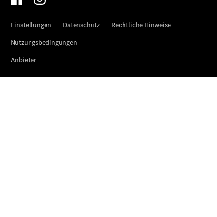
Roadside
Assistance
Individuelle
Unterstützung
Mobilitätslösungen
Übersicht
MobiloVan
Intelligente
Fahrzeugsteuerung