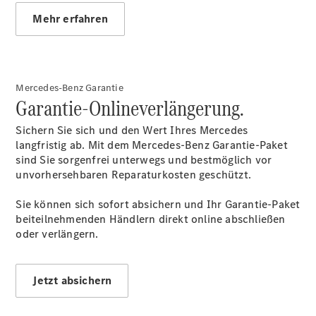
Kontaktformular
Mehr erfahren
Online-
Terminvergabe
Unternehmens
News
Events
Mercedes-Benz Garantie
Garantie-Onlineverlängerung.
Elektromobilität
Karriere
Sichern Sie sich und den Wert Ihres Mercedes
langfristig ab. Mit dem Mercedes-Benz Garantie-Paket
sind Sie sorgenfrei unterwegs und bestmöglich vor
unvorhersehbaren Reparaturkosten geschützt.
Sie können sich sofort absichern und Ihr Garantie-Paket
Karriere im
beiteilnehmenden Händlern direkt online abschließen
Autohaus
oder verlängern.
Schad
Ausbildung
Zu den
Jetzt absichern
Stellenausschreibungen
Unternehmens-