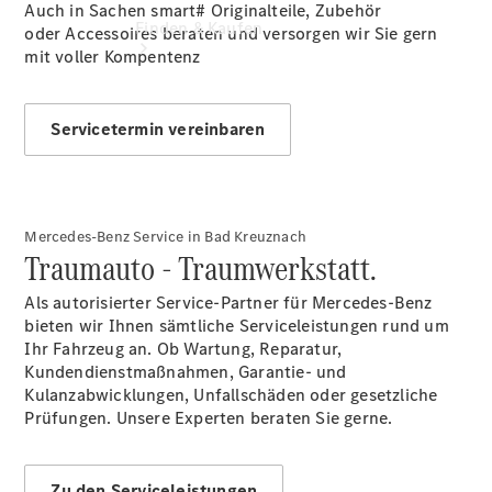
Auch in Sachen smart# Originalteile, Zubehör
Finden & Kaufen
oder Accessoires beraten und versorgen wir Sie gern
mit voller Kompentenz
Servicetermin vereinbaren
Mercedes-Benz Service in Bad Kreuznach
Übersicht
Traumauto - Traumwerkstatt.
Serviceangebote
Reifen &
Als autorisierter Service-Partner für Mercedes-Benz
Kompletträder
bieten wir Ihnen sämtliche Serviceleistungen rund um
Teile &
Ihr Fahrzeug an. Ob Wartung, Reparatur,
Zubehör
Kundendienstmaßnahmen, Garantie- und
Pannen- &
Kulanzabwicklungen, Unfallschäden oder gesetzliche
Schadenhilfe
Prüfungen. Unsere Experten beraten Sie gerne.
Reparatur &
Werkstatt
Rückrufe &
Zu den Serviceleistungen