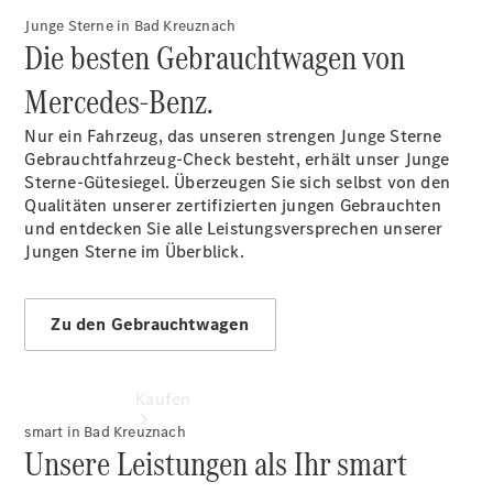
Beratung
Junge Sterne in Bad Kreuznach
vereinbaren
Die besten Gebrauchtwagen von
Servicetermin
vereinbaren
Mercedes-Benz.
Customer
Service
Nur ein Fahrzeug, das unseren strengen Junge Sterne
Center: +49
Gebrauchtfahrzeug-Check besteht, erhält unser Junge
671 705-0
Sterne-Gütesiegel. Überzeugen Sie sich selbst von den
Qualitäten unserer zertifizierten jungen Gebrauchten
und entdecken Sie alle Leistungsversprechen unserer
Jungen Sterne im Überblick.
Zu den Gebrauchtwagen
Kaufen
smart in Bad Kreuznach
Unsere Leistungen als Ihr smart