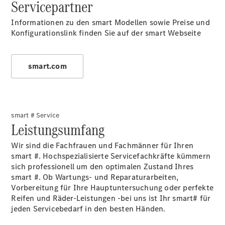
Servicepartner
Informationen zu den smart Modellen sowie Preise und
Konfigurationslink finden Sie auf der smart Webseite
Übersicht
Junge
Sterne
smart.com
Junge
Sterne -
elektrisch
Mercedes-
Benz
smart # Service
Online
Leistungsumfang
Store
Wir sind die Fachfrauen und Fachmänner für Ihren
smart #. Hochspezialisierte Servicefachkräfte kümmern
sich professionell um den optimalen Zustand Ihres
smart #. Ob Wartungs- und Reparaturarbeiten,
Vorbereitung für Ihre Hauptuntersuchung oder perfekte
Reifen und Räder-Leistungen -bei uns ist Ihr smart# für
jeden Servicebedarf in den besten Händen.