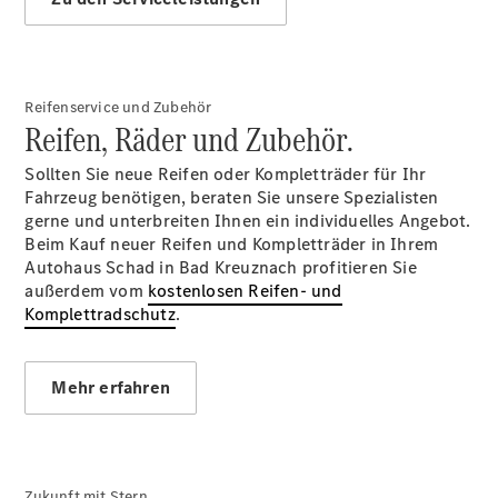
Umrüstungen
Warnung: Betrug
beim
Gebrauchtwagenkauf
Service für
Reifenservice und Zubehör
Reisemobile
Reifen, Räder und Zubehör.
Gebrauchtwagen
Sollten Sie neue Reifen oder Kompletträder für Ihr
Fahrzeug benötigen, beraten Sie unsere Spezialisten
gerne und unterbreiten Ihnen ein individuelles Angebot.
Beim Kauf neuer Reifen und Kompletträder in Ihrem
Autohaus Schad in Bad Kreuznach profitieren Sie
außerdem vom
kostenlosen Reifen- und
Ihre
Komplettradschutz
.
Gebrauchtwagenspezialisten
Finanzdienste
Digitale
Mehr erfahren
Extras
Zukunft mit Stern