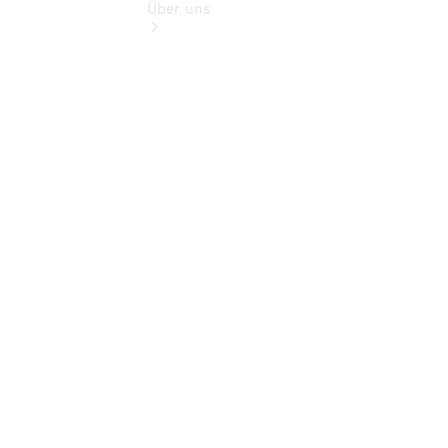
Über uns
Übersicht
Kontakt
Ansprechpartner
Vans &
Nutzfahrzeuge
Ansprechpartner
Pkw
Ansprechpartner