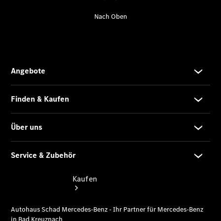
online
buchen
Beratung
vereinbaren
Servicetermin
vereinbaren
Tel: +49 671
705 0
Kaufen